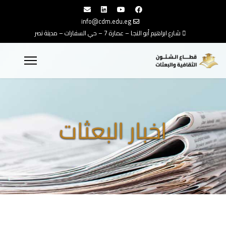
info@cdm.edu.eg
شارع ابراهيم أبو النجا – عمارة 7 – حي السفارات – مدينة نصر
اخبار البعثات