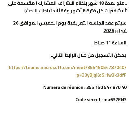
ـ منح لمدة 18 شهر بنظام الاشراف المشترك ( مقسمة على
ثلاث فترات كل فترة 6 أشهر وفقاً لاحتياجات البحث)
سيتم عقد الجلسة التعريفية ي
وم الخميس الموافق 26
فبراير 2026
الساعة 11 صباحا
يمكن التسجيل من خلال الرابط التالي:
https://teams.microsoft.com/meet/35515054787040?
p=33yBjqKoSI1w3k3dfF
Numéro de réunion : 355 150 547 870 40
Code secret : ma637EN3