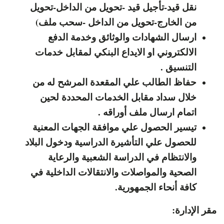
نقل قيد-تأجيل قيد -تحويل من الداخل-تحويل
من الخارج-تحويل من الداخل -سحب ملف)
ارسال
الشهادات
والوثائق
وخدمة
الدفع
الالكتروني
او
الايداع
البنكي
لمقابل
خدمات
التنسيق
.
حفاظ
الطالب
علي
المقعدة
المرشح
له
من
خلال
سداد
مقابل
الخدمات
المحددة
لحين
اتمام
ارسال
ملف
أوراقه
.
تيسير
الحصول
علي
موافقة
الجهات
المعنية
للحصول
علي
التأشيرة
الدراسية
ودخول
البلاد
والانتظام
في
الدراسة
الشعبية
والرعاية
الصحية
والمواصلات
والانتقالات
الداخلية
في
كافة
أنحاء
الجمهورية.
مقر الإدارة: