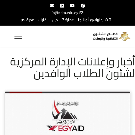
info@cdm.edu.eg
شارع ابراهيم أبو النجا – عمارة 7 – حي السفارات – مدينة نصر
أخبار وإعلانات الإدارة المركزية
لشئون الطلاب الوافدين