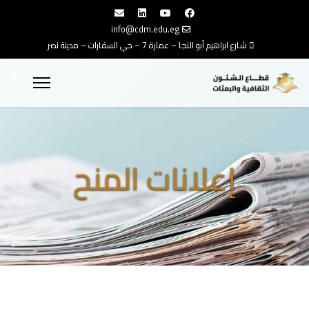
info@cdm.edu.eg
شارع ابراهيم أبو النجا – عمارة 7 – حي السفارات – مدينة نصر
إعلانات المنح