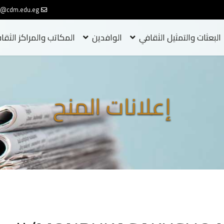
o@cdm.edu.eg
البعثات والتمثيل الثقافي
الوافدين
المكاتب والمراكز الثقا
إعلانات المنح