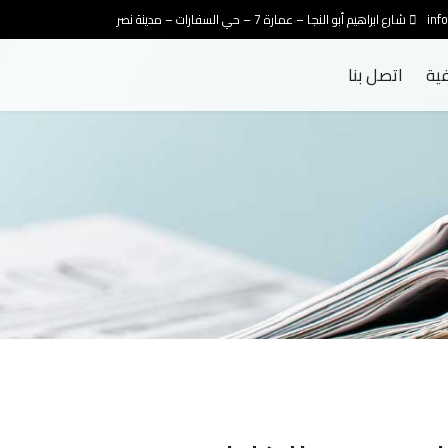
inf
شارع ابراهيم أبو النجا – عمارة 7 – حي السفارات – مدينة نصر
فية
اتصل بنا