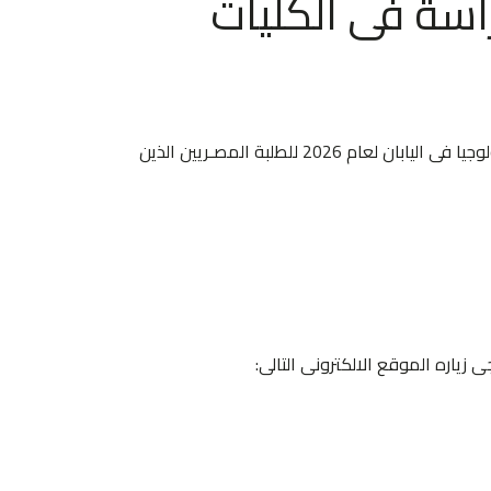
 ( MONBUKAGAKUSHO:MEXT) للدراسة فى الكليات
أفادت سفارة اليابان فى القاهرة بأن الحكومة اليابانية أعلنت عن تقديم منح للدراسة فى الكليات المتخصصة فى مجال التكنولوجيا فى اليابان لعام 2026 للطلبة المصـريين الذين
 زياره الموقع الالكترونى التالى: