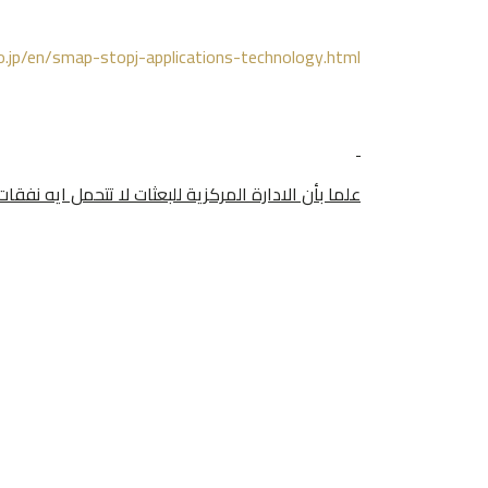
.jp/en/smap-stopj-applications-technology.html
علما بأن الادارة المركزية للبعثات لا تتحمل ايه نفق