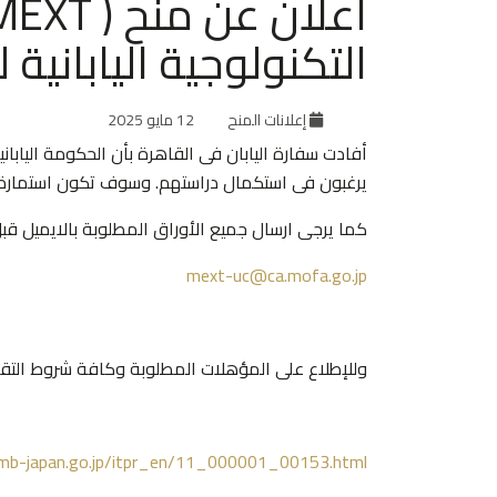
التكنولوجية اليابانية للعام
إعلانات المنح
12 مايو 2025
يرغبون فى استكمال دراستهم. وسوف تكون استمارة ال
كما يرجى ارسال جميع الأوراق المطلوبة بالايميل قبل الساعة ال
mext-uc@ca.mofa.go.jp
وللإطلاع على المؤهلات المطلوبة وكافة شروط التقدم و
mb-japan.go.jp/itpr_en/11_000001_00153.html